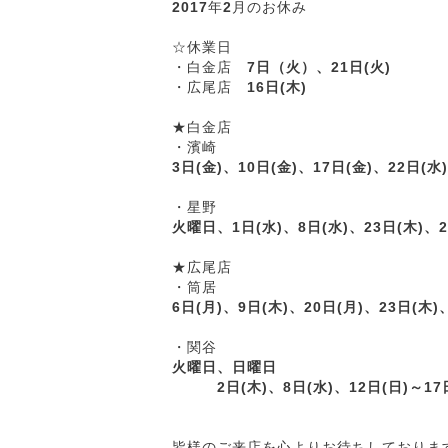
2017
年
2
月のお休み
☆休業日
・白金店
7
日（火）、21日(火)
・広尾店
16日(木)
★白金店
・濱崎
3日(金)、10日(金)、17日(金)、22日(水)
・星野
火曜日、1日(水)、8日(水)、23日(木)、2
★広尾店
・筒居
6日(月)、9日(木)、20日(月)、23日(木)
・関谷
火曜日、日曜日
2
日(木)、8日(水)、12日(日)～17
皆様のご来店を心よりお待ちしておりま