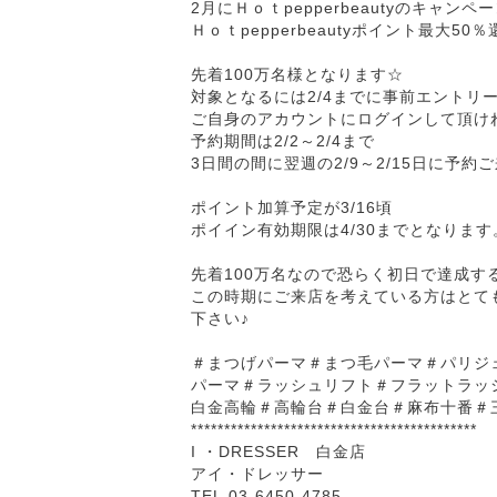
2月にＨｏｔpepperbeautyのキャン
Ｈｏｔpepperbeautyポイント最大50
先着100万名様となります☆
対象となるには2/4までに事前エントリ
ご自身のアカウントにログインして頂け
予約期間は2/2～2/4まで
3日間の間に翌週の2/9～2/15日に予
ポイント加算予定が3/16頃
ポイイン有効期限は4/30までとなります
先着100万名なので恐らく初日で達成す
この時期にご来店を考えている方はとて
下さい♪
＃まつげパーマ＃まつ毛パーマ＃パリジ
パーマ＃ラッシュリフト＃フラットラッ
白金高輪＃高輪台＃白金台＃麻布十番＃
*******************************************
I ・DRESSER 白金店
アイ・ドレッサー
TEL 03-6450-4785